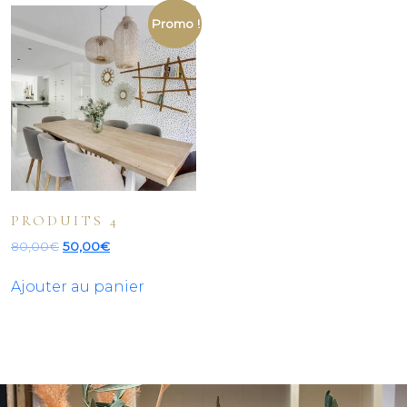
Promo !
PRODUITS 4
Le
Le
80,00
€
50,00
€
prix
prix
initial
actuel
Ajouter au panier
était :
est :
80,00€.
50,00€.