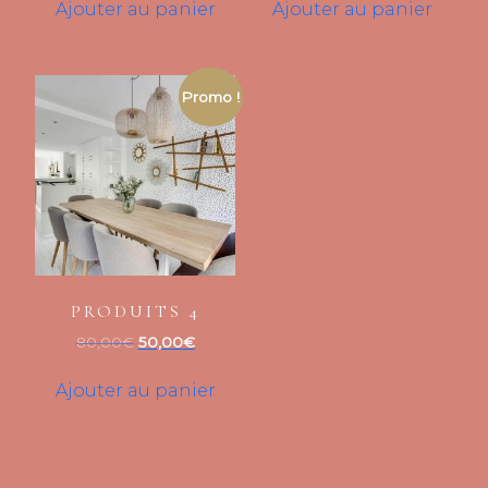
Ajouter au panier
Ajouter au panier
Promo !
PRODUITS 4
Le
Le
80,00
€
50,00
€
prix
prix
initial
actuel
Ajouter au panier
était :
est :
80,00€.
50,00€.