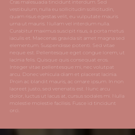
Cras malesuada tincidunt interdum. Sed
vestibulum, nulla eu sollicitudin sollicitudin,
quam risus egestas velit, eu vulputate mauris
urna ut mauris. Nullam vel interdum nulla.
Curabitur maximus suscipit risus, a porta metus
iaculis et. Maecenas gravida sit amet magna sed
elementum. Suspendisse potenti. Sed vitae
neque est. Pellentesque eget congue lorem, ut
lacinia felis. Quisque quis consequat eros.
Integer vitae pellentesque mi, nec volutpat
arcu. Donec vehicula diam et placerat lacinia.
Proin ac blandit mauris, ac ornare ipsum. In non
laoreet justo, sed venenatis est. Nunc arcu
dolor, luctus ut lacus at, cursus sodales mi. Nulla
molestie molestie facilisis. Fusce id tincidunt
orci.